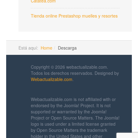
Catatea.com
Tienda online Prestashop muelles y resortes
Está aquí:
Home
Descarga
Copyright © 2026 webactualizable.com.
Todos los derechos reservados. Designed by
Webactualizable.com
.
Webactualizable.com is not affiliated with or
endorsed by the Joomla! Project. It is not
supported or warranted by the Joomla!
Project or Open Source Matters. The Joomla!
logo is used under a limited license granted
by Open Source Matters the trademark
holder in the United States and other