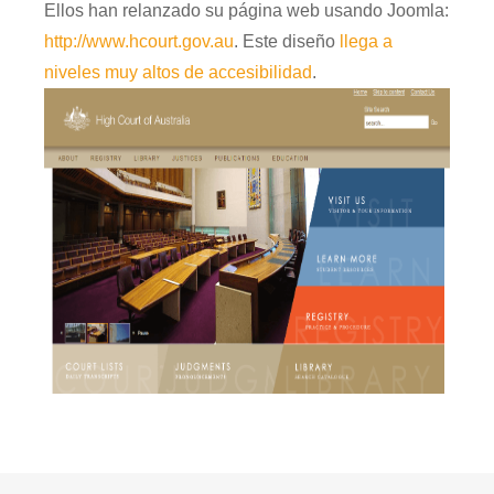
Ellos
han
relanzado
su
página
web
usando
Joomla
:
http://www.hcourt.gov.au
.
E
ste
diseño
llega a
niveles muy altos
de
accesibilidad
.