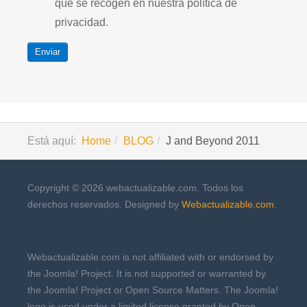
que se recogen en nuestra política de
privacidad.
Enviar
Está aquí:
Home
BLOG
J and Beyond 2011
Copyright © 2026 webactualizable.com. Todos los
derechos reservados. Designed by
Webactualizable.com
.
Webactualizable.com is not affiliated with or endorsed by
the Joomla! Project. It is not supported or warranted by
the Joomla! Project or Open Source Matters. The Joomla!
logo is used under a limited license granted by Open