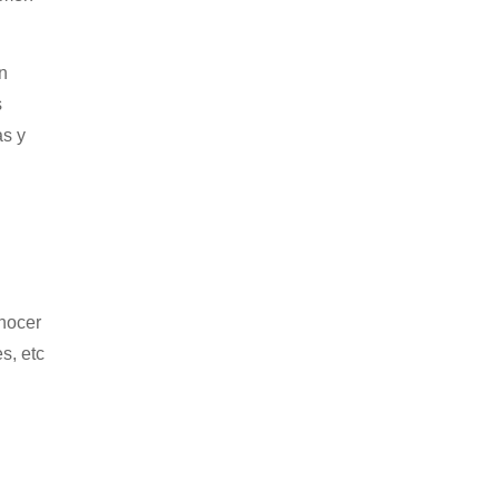
en
s
as y
nocer
s, etc