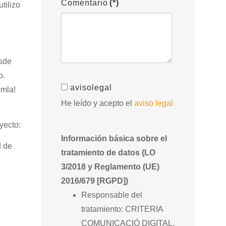
Comentario
(*)
tilizo
sde
o.
avisolegal
omla!
He leído y acepto el
aviso legal
yecto:
Información básica sobre el
d de
tratamiento de datos (LO
3/2018 y Reglamento (UE)
2016/679 [RGPD])
Responsable del
tratamiento: CRITERIA
COMUNICACIÓ DIGITAL,