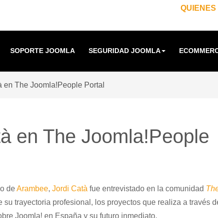
QUIENES
SOPORTE JOOMLA
SEGURIDAD JOOMLA
ECOMMERC
tà en The Joomla!People Portal
atà en The Joomla!People
co de
Arambee
,
Jordi Catà
fue entrevistado en la comunidad
Th
u trayectoria profesional, los proyectos que realiza a través d
bre Joomla! en España y su futuro inmediato.