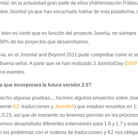
mla!, en la actualidad gran parte de ellos (Administación Públic
bre Joomla! ya que han escuchado hablar de esta plataforma, 
i bien es cierto que en función del proyecto Joomla, no siempre 
 80% de los proyectos que desarrollamos.
tiva, en el Joomla! and Beyond 2011 pude comprobar como el se
 buena señal. A parte que se han realizado 3 Joomla!Day (
2008
tros eventos.
 que incorporara la futura versión 2.5?
hecho algunas pruebas..., hicimos algunos proyectos sobre Joo
amente
K2
: traducciones y
Joomfish
) que estaban resueltos en 1.
 1.5.23, así que de momento no tenemos previsto en los próximo
o hemos desarrollado diferentes extensiones para 1.6 y 1.7 y est
o los problemas con el sistema de traducciones y K2 nos obliga