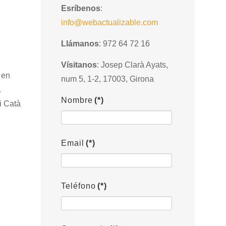
Esríbenos
:
info@webactualizable.com
Llámanos
: 972 64 72 16
Vísitanos
: Josep Clarà Ayats,
 en
num 5, 1-2, 17003, Girona
.
Nombre
(*)
Email
(*)
Teléfono
(*)