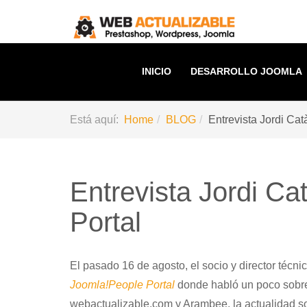
INICIO
DESARROLLO JOOMLA
Está aquí:
Home
BLOG
Entrevista Jordi Ca
Entrevista Jordi C
Portal
El pasado 16 de agosto, el socio y director técni
Joomla!People Portal
donde habló un poco sobre s
webactualizable.com y Arambee, la actualidad so