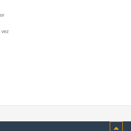
or
a vez