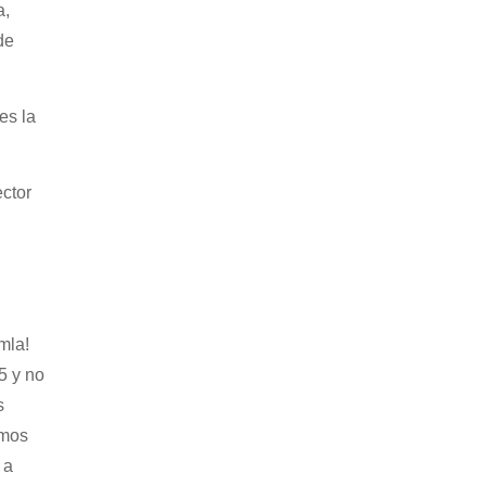
a,
de
es la
ctor
mla!
5 y no
s
amos
 a