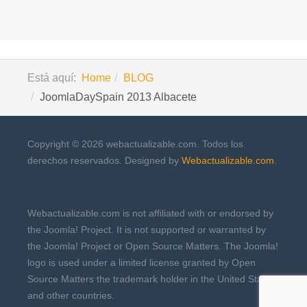
Está aquí:
Home
BLOG
JoomlaDaySpain 2013 Albacete
Copyright © 2026 webactualizable.com. Todos los
derechos reservados. Designed by
Webactualizable.com
.
Webactualizable.com is not affiliated with or endorsed by
the Joomla! Project. It is not supported or warranted by
the Joomla! Project or Open Source Matters. The Joomla!
logo is used under a limited license granted by Open
Source Matters the trademark holder in the United States
and other countries.