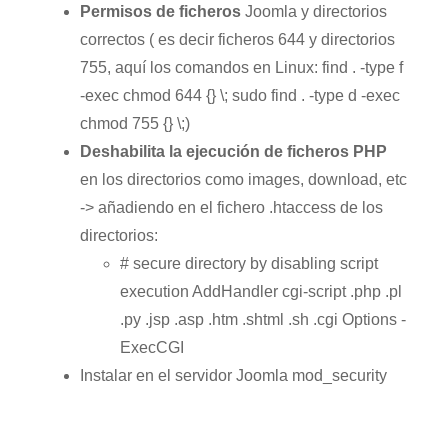
Permisos de ficheros
Joomla y directorios
correctos ( es decir ficheros 644 y directorios
755, aquí los comandos en Linux: find . -type f
-exec chmod 644 {} \; sudo find . -type d -exec
chmod 755 {} \;)
Deshabilita la ejecución de ficheros PHP
en los directorios como images, download, etc
-> añadiendo en el fichero .htaccess de los
directorios:
# secure directory by disabling script
execution AddHandler cgi-script .php .pl
.py .jsp .asp .htm .shtml .sh .cgi Options -
ExecCGI
Instalar en el servidor Joomla mod_security