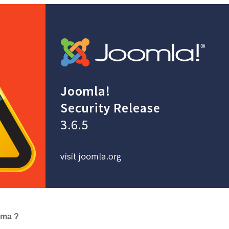
oma ?