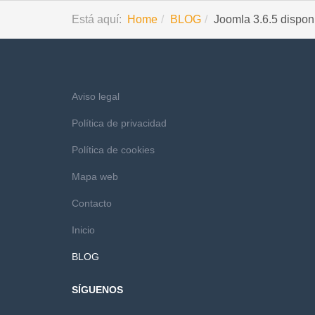
Está aquí:
Home
BLOG
Joomla 3.6.5 dispon
Aviso legal
Política de privacidad
Política de cookies
Mapa web
Contacto
Inicio
BLOG
SÍGUENOS