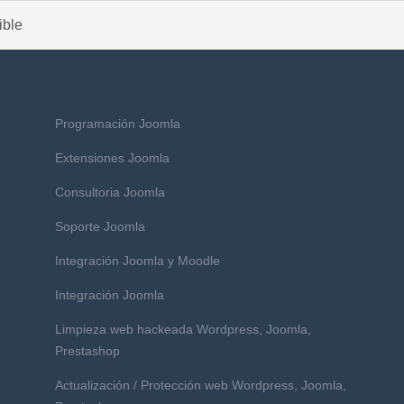
ible
Programación Joomla
Extensiones Joomla
Consultoria Joomla
Soporte Joomla
Integración Joomla y Moodle
Integración Joomla
Limpieza web hackeada Wordpress, Joomla,
Prestashop
Actualización / Protección web Wordpress, Joomla,