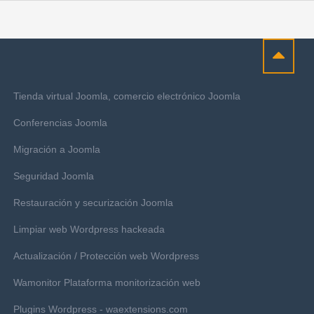
Tienda virtual Joomla, comercio electrónico Joomla
Conferencias Joomla
Migración a Joomla
Seguridad Joomla
Restauración y securización Joomla
Limpiar web Wordpress hackeada
Actualización / Protección web Wordpress
Wamonitor Plataforma monitorización web
Plugins Wordpress - waextensions.com