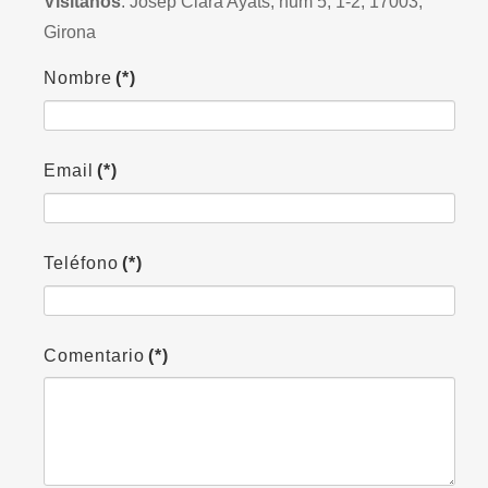
Vísitanos
: Josep Clarà Ayats, num 5, 1-2, 17003,
Girona
Nombre
(*)
Email
(*)
Teléfono
(*)
Comentario
(*)