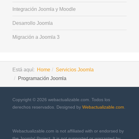
Integración Joomla y Moodle
Desarrollo Joomla
Migración a Joomla 3
Está aquí:
Home
Servicios Joomla
Programación Joomla
Copyright © 2026 webactualizable.com. Todos los
derechos reservados. Designed by
Webactualizable.com
.
Webactualizable.com is not affiliated with or endorsed by
the Joomla! Project. It is not supported or warranted by