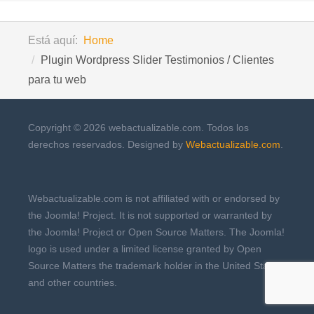
Está aquí:
Home
Plugin Wordpress Slider Testimonios / Clientes
para tu web
Copyright © 2026 webactualizable.com. Todos los
derechos reservados. Designed by
Webactualizable.com
.
Webactualizable.com is not affiliated with or endorsed by
the Joomla! Project. It is not supported or warranted by
the Joomla! Project or Open Source Matters. The Joomla!
logo is used under a limited license granted by Open
Source Matters the trademark holder in the United States
and other countries.