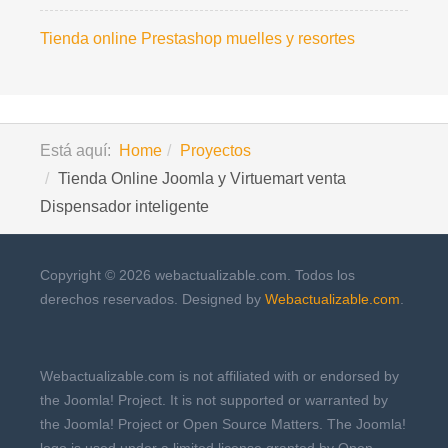
Tienda online Prestashop muelles y resortes
Está aquí:
Home
Proyectos
Tienda Online Joomla y Virtuemart venta
Dispensador inteligente
Copyright © 2026 webactualizable.com. Todos los
derechos reservados. Designed by
Webactualizable.com
.
Webactualizable.com is not affiliated with or endorsed by
the Joomla! Project. It is not supported or warranted by
the Joomla! Project or Open Source Matters. The Joomla!
logo is used under a limited license granted by Open