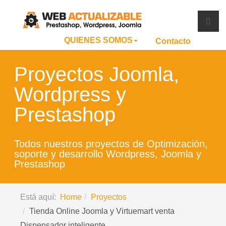
QUIENES SOMOS
Contacto
Proyectos Joomla,
Wordpress y
Prestashop
Todos nuestros proyectos de Optimización,
soporte y desarrollo Wordpress, Joomla y
Prestashop
Está aquí:
Home
Proyectos
Tienda Online Joomla y Virtuemart venta
Dispensador inteligente