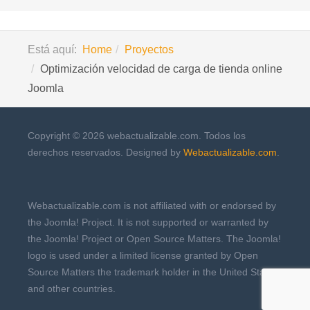
Está aquí:
Home
Proyectos
Optimización velocidad de carga de tienda online
Joomla
Copyright © 2026 webactualizable.com. Todos los
derechos reservados. Designed by
Webactualizable.com
.
Webactualizable.com is not affiliated with or endorsed by
the Joomla! Project. It is not supported or warranted by
the Joomla! Project or Open Source Matters. The Joomla!
logo is used under a limited license granted by Open
Source Matters the trademark holder in the United States
and other countries.