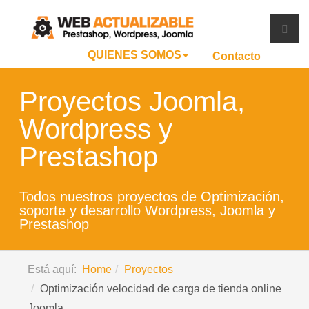
QUIENES SOMOS
Contacto
Proyectos Joomla,
Wordpress y
Prestashop
Todos nuestros proyectos de Optimización,
soporte y desarrollo Wordpress, Joomla y
Prestashop
Está aquí:
Home
Proyectos
Optimización velocidad de carga de tienda online
Joomla