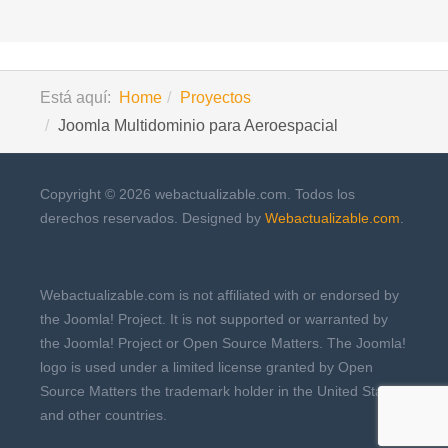
Está aquí:
Home
Proyectos
Joomla Multidominio para Aeroespacial
Copyright © 2026 webactualizable.com. Todos los
derechos reservados. Designed by
Webactualizable.com
.
Webactualizable.com is not affiliated with or endorsed by
the Joomla! Project. It is not supported or warranted by
the Joomla! Project or Open Source Matters. The Joomla!
logo is used under a limited license granted by Open
Source Matters the trademark holder in the United States
and other countries.