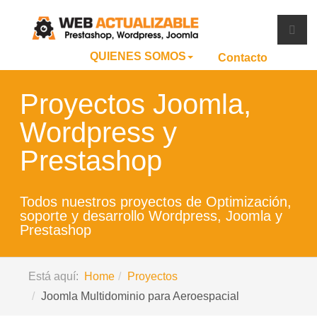
QUIENES SOMOS
Contacto
Proyectos Joomla,
Wordpress y
Prestashop
Todos nuestros proyectos de Optimización,
soporte y desarrollo Wordpress, Joomla y
Prestashop
Está aquí:
Home
Proyectos
Joomla Multidominio para Aeroespacial