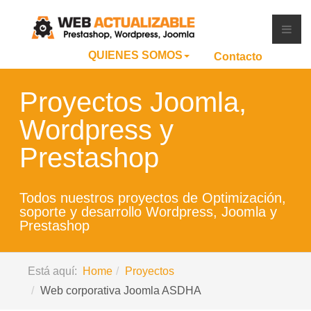
QUIENES SOMOS
Contacto
Proyectos Joomla,
Wordpress y
Prestashop
Todos nuestros proyectos de Optimización,
soporte y desarrollo Wordpress, Joomla y
Prestashop
Está aquí:
Home
Proyectos
Web corporativa Joomla ASDHA