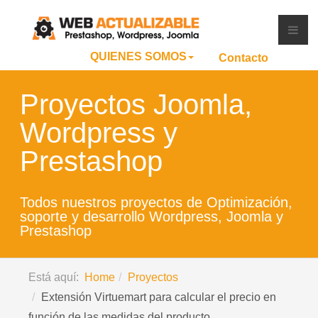
QUIENES SOMOS
Contacto
Proyectos Joomla,
Wordpress y
Prestashop
Todos nuestros proyectos de Optimización,
soporte y desarrollo Wordpress, Joomla y
Prestashop
Está aquí:
Home
Proyectos
Extensión Virtuemart para calcular el precio en
función de las medidas del producto