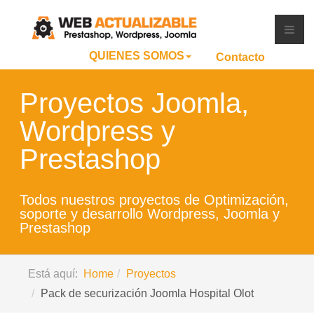
QUIENES SOMOS
Contacto
Proyectos Joomla,
Wordpress y
Prestashop
Todos nuestros proyectos de Optimización,
soporte y desarrollo Wordpress, Joomla y
Prestashop
Está aquí:
Home
Proyectos
Pack de securización Joomla Hospital Olot