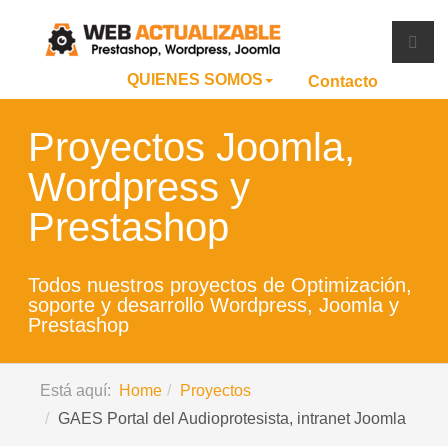
QUIENES SOMOS
Contacto
Proyectos Joomla,
Wordpress y
Prestashop
Todos nuestros proyectos de Optimización,
soporte y desarrollo Wordpress, Joomla y
Prestashop
Está aquí:
Home
Proyectos
GAES Portal del Audioprotesista, intranet Joomla