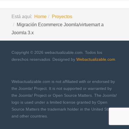
Está aquí:
Home
Proyectos
Migración Ecommerce Joomla/virtuemart a
Joomla 3.x
Copyright © 2026 webactualizable.com. Todos los
derechos reservados. Designed by
Webactualizable.com
.
Webactualizable.com is not affiliated with or endorsed by
the Joomla! Project. It is not supported or warranted by
the Joomla! Project or Open Source Matters. The Joomla!
logo is used under a limited license granted by Open
Source Matters the trademark holder in the United States
and other countries.