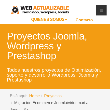
QUIENES SOMOS
Contacto
Proyectos Joomla,
Wordpress y
Prestashop
Todos nuestros proyectos de Optimización,
soporte y desarrollo Wordpress, Joomla y
Prestashop
Está aquí:
Home
Proyectos
Migración Ecommerce Joomla/virtuemart a
Joomla 3.x